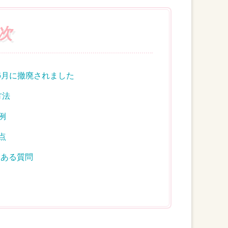
次
6月に撤廃されました
方法
例
点
くある質問