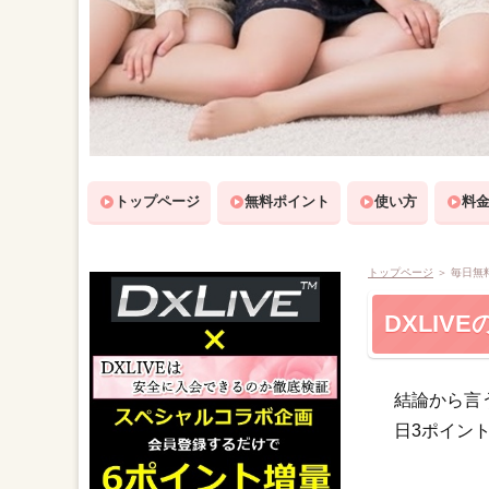
トップページ
無料ポイント
使い方
料
トップページ
＞
毎日無
DXLIV
結論から言う
日3ポイン