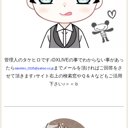
管理人のタケヒロです♪DXLIVEの事でわからない事があっ
たら
までメールを頂ければご回答をさ
takehiro_0105@yahoo.co.jp
せて頂きます♪サイト右上の検索窓やＱ＆Ａなどもご活用
下さい♪＞＜ｂ