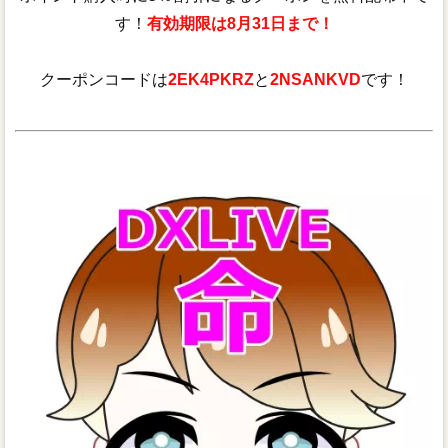
す！
有効期限は8月31日まで！
クーポンコードは
2EK4PKRZ
と
2NSANKVD
です！