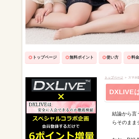
トップページ
無料ポイント
使い方
料
トップページ
＞
スマホ
DXLI
結論から言う
らそのまま